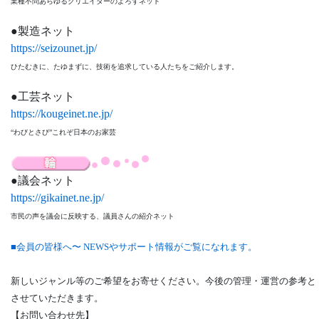
業種不問あらゆるクリエイターのよろずネット
製造ネット
https://seizounet.jp/
ひたむきに、たゆまずに、技術を追求している人たちをご紹介します。
工芸ネット
https://kougeinet.ne.jp/
“わびとさび”これぞ日本のお家芸
議会ネット
https://gikainet.ne.jp/
市民の声を議会に反映する、議員さんの紹介ネット
■会員の皆様へ〜 NEWSやサポート情報がご覧になれます。
新しいジャンル等のご希望をお寄せください。今後の管理・運営の参考と
させていただきます。
【お問い合わせ先】