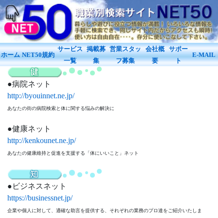
サービス
掲載募
営業スタッ
会社概
サポー
ホーム
NET50規約
E-MAIL
一覧
集
フ募集
要
ト
病院ネット
http://byouinnet.ne.jp/
あなたの街の病院検索と体に関する悩みの解決に
健康ネット
http://kenkounet.ne.jp/
あなたの健康維持と促進を支援する「体にいいこと」ネット
ビジネスネット
https://businessnet.jp/
企業や個人に対して、適確な助言を提供する、それぞれの業務のプロ達をご紹介いたしま