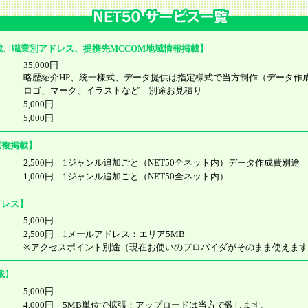
掲載、職業別アドレス、提携先MCCOM地域情報掲載】
35,000円
略歴紹介HP、統一様式、データ提供は指定様式で当方制作（データ作
ロゴ、マーク、イラストなど 別途お見積り
5,000円
5,000円
重複掲載
】
2,500円 1ジャンル追加ごと（NET50全ネット内）データ作成費別途
1,000円 1ジャンル追加ごと（NET50全ネット内）
ドレス】
5,000円
2,500円 1メールアドレス：エリア5MB
※アクセスポイント別途（現在お使いのプロバイダがそのまま使えま
載
】
5,000円
4,000円 5MB単位で拡張：アップロードは当方で致します。