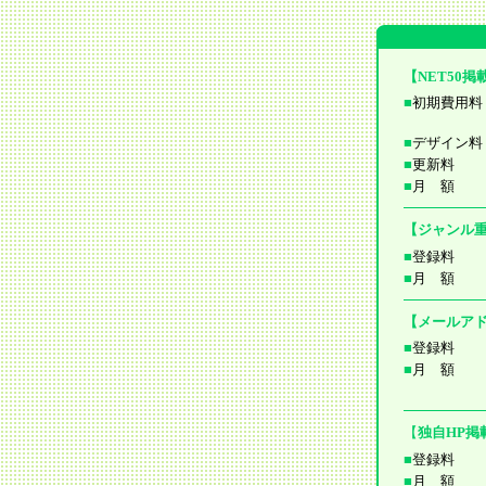
【NET50
■
初期費用料
■
デザイン料
■
更新料
■
月 額
【
ジャンル
■
登録料
■
月 額
【メールア
■
登録料
■
月 額
【
独自HP掲
■
登録料
■
月 額